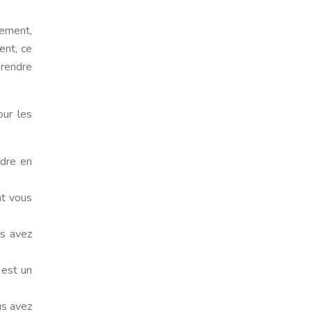
sement,
ent, ce
prendre
our les
ndre en
nt vous
us avez
 est un
us avez