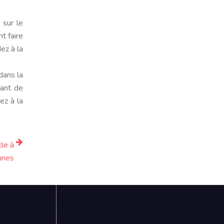
 sur le
t faire
ez à la
dans la
lant de
ez à la
le à
nnes