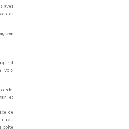
us avez
ples et
agicien
gie, il
 Voici
 corde.
ain, et
ièce de
ntenant
a boîte