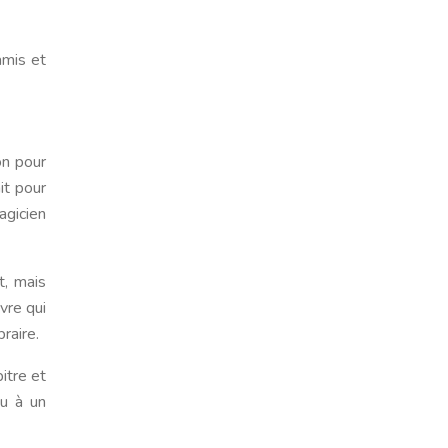
amis et
on pour
it pour
gicien
t, mais
vre qui
raire.
itre et
ou à un