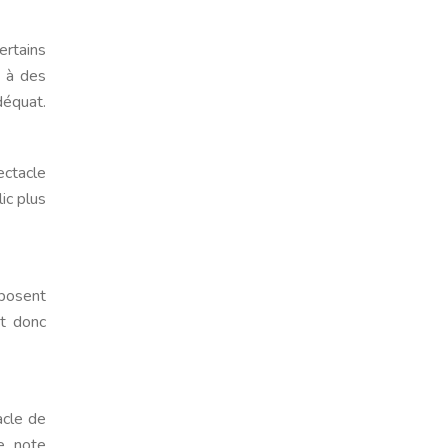
ertains
r à des
déquat.
ectacle
ic plus
oposent
st donc
acle de
e note