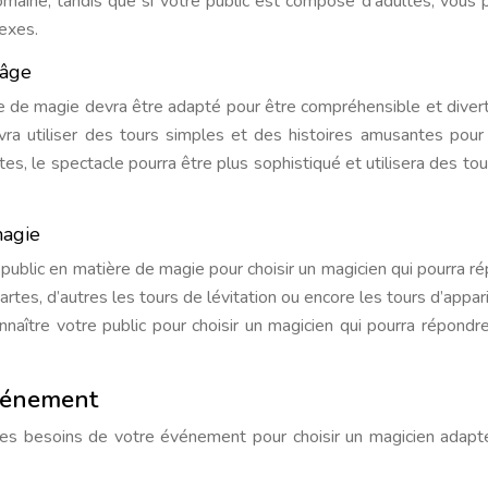
domaine, tandis que si votre public est composé d’adultes, vous 
exes.
’âge
cle de magie devra être adapté pour être compréhensible et divert
vra utiliser des tours simples et des histoires amusantes pour
ltes, le spectacle pourra être plus sophistiqué et utilisera des tou
magie
 public en matière de magie pour choisir un magicien qui pourra r
artes, d’autres les tours de lévitation ou encore les tours d’appari
onnaître votre public pour choisir un magicien qui pourra répondr
événement
r les besoins de votre événement pour choisir un magicien adapté