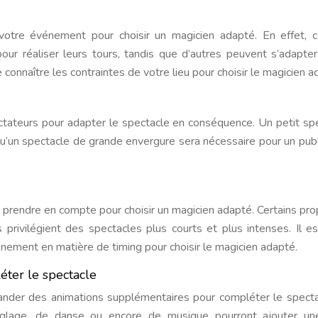
votre événement pour choisir un magicien adapté. En effet, c
our réaliser leurs tours, tandis que d’autres peuvent s’adapte
 connaître les contraintes de votre lieu pour choisir le magicien a
ctateurs pour adapter le spectacle en conséquence. Un petit sp
qu’un spectacle de grande envergure sera nécessaire pour un publ
à prendre en compte pour choisir un magicien adapté. Certains pr
 privilégient des spectacles plus courts et plus intenses. Il e
nement en matière de timing pour choisir le magicien adapté.
ter le spectacle
ander des animations supplémentaires pour compléter le spect
nglage, de danse ou encore de musique pourront ajouter un