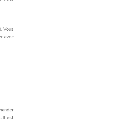
é. Vous
er avec
emander
 Il est